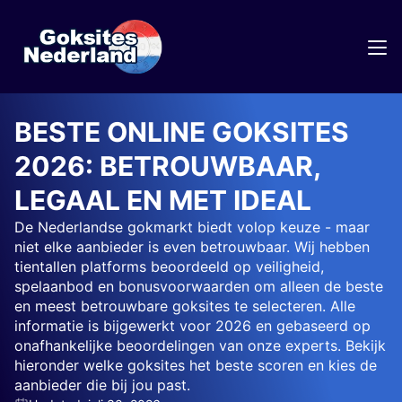
BESTE ONLINE GOKSITES
2026: BETROUWBAAR,
LEGAAL EN MET IDEAL
De Nederlandse gokmarkt biedt volop keuze - maar
niet elke aanbieder is even betrouwbaar. Wij hebben
tientallen platforms beoordeeld op veiligheid,
spelaanbod en bonusvoorwaarden om alleen de beste
en meest betrouwbare goksites te selecteren. Alle
informatie is bijgewerkt voor 2026 en gebaseerd op
onafhankelijke beoordelingen van onze experts. Bekijk
hieronder welke goksites het beste scoren en kies de
aanbieder die bij jou past.