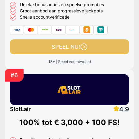
Unieke bonusacties en speelse promoties
Groot aanbod aan progressieve jackpots
Snelle accountverificatie
SPEEL NU!
18+ | Speel verantwoord
#6
4.9
SlotLair
100% tot
€ 3,000 + 100 FS!