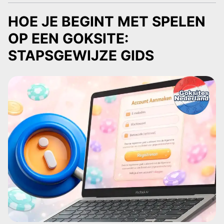
HOE JE BEGINT MET SPELEN
OP EEN GOKSITE:
STAPSGEWIJZE GIDS