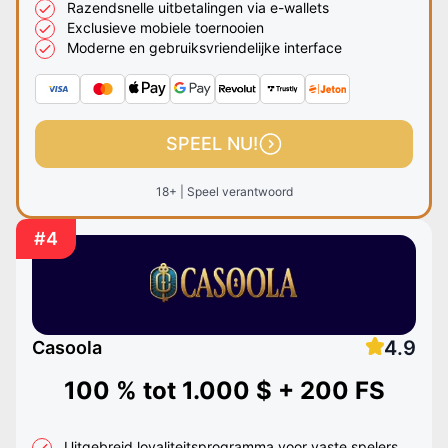
Razendsnelle uitbetalingen via e-wallets
Exclusieve mobiele toernooien
Moderne en gebruiksvriendelijke interface
SPEEL NU!
18+ | Speel verantwoord
#4
4.9
Casoola
100 % tot
1.000 $ + 200 FS
Uitgebreid loyaliteitsprogramma voor vaste spelers