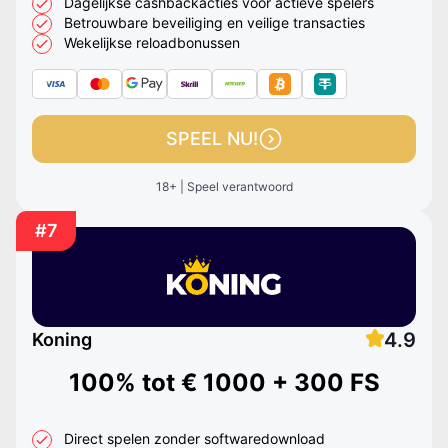
Dagelijkse cashbackacties voor actieve spelers
Betrouwbare beveiliging en veilige transacties
Wekelijkse reloadbonussen
SPEEL NU!
18+ | Speel verantwoord
#7
4.9
Koning
100% tot
€ 1000 + 300 FS
Direct spelen zonder softwaredownload