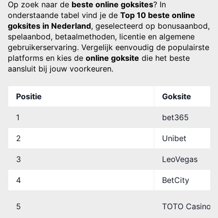
Op zoek naar de
beste online goksites
? In
onderstaande tabel vind je de
Top 10 beste online
goksites in Nederland
, geselecteerd op bonusaanbod,
spelaanbod, betaalmethoden, licentie en algemene
gebruikerservaring. Vergelijk eenvoudig de populairste
platforms en kies de
online goksite
die het beste
aansluit bij jouw voorkeuren.
Positie
Goksite
1
bet365
2
Unibet
3
LeoVegas
4
BetCity
5
TOTO Casino